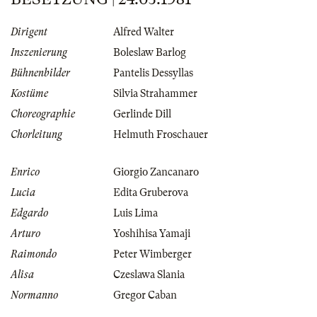
Dirigent
Alfred Walter
Inszenierung
Boleslaw Barlog
Bühnenbilder
Pantelis Dessyllas
Kostüme
Silvia Strahammer
Choreographie
Gerlinde Dill
Chorleitung
Helmuth Froschauer
Enrico
Giorgio Zancanaro
Lucia
Edita Gruberova
Edgardo
Luis Lima
Arturo
Yoshihisa Yamaji
Raimondo
Peter Wimberger
Alisa
Czeslawa Slania
Normanno
Gregor Caban