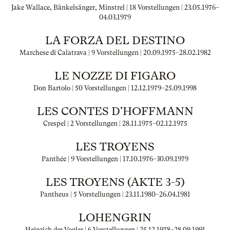
Jake Wallace, Bänkelsänger, Minstrel | 18 Vorstellungen |
23.05.1976
–
04.03.1979
LA FORZA DEL DESTINO
Marchese di Calatrava | 9 Vorstellungen |
20.09.1975
–
28.02.1982
LE NOZZE DI FIGARO
Don Bartolo | 50 Vorstellungen |
12.12.1979
–
25.09.1998
LES CONTES D'HOFFMANN
Crespel | 2 Vorstellungen |
28.11.1975
–
02.12.1975
LES TROYENS
Panthée | 9 Vorstellungen |
17.10.1976
–
30.09.1979
LES TROYENS (AKTE 3-5)
Pantheus | 5 Vorstellungen |
23.11.1980
–
26.04.1981
LOHENGRIN
Heinrich der Vogler | 6 Vorstellungen |
25.12.1978
–
28.09.1991