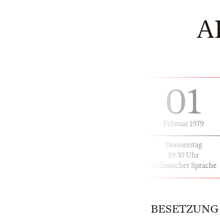
A
01
Februar 1979
Donnerstag
19:30 Uhr
in deutscher Sprache
BESETZUNG |