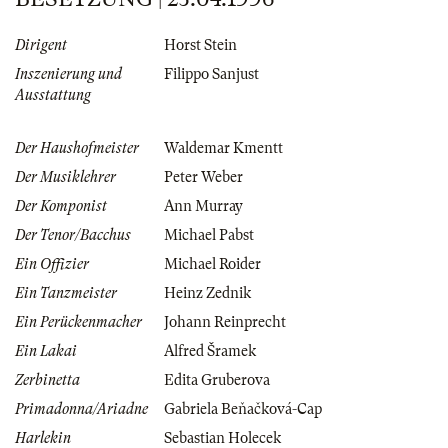
Dirigent
Horst Stein
Inszenierung und
Filippo Sanjust
Ausstattung
Der Haushofmeister
Waldemar Kmentt
Der Musiklehrer
Peter Weber
Der Komponist
Ann Murray
Der Tenor/Bacchus
Michael Pabst
Ein Offizier
Michael Roider
Ein Tanzmeister
Heinz Zednik
Ein Perückenmacher
Johann Reinprecht
Ein Lakai
Alfred Šramek
Zerbinetta
Edita Gruberova
Primadonna/Ariadne
Gabriela Beňačková-Cap
Harlekin
Sebastian Holecek