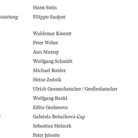
Horst Stein
sstattung
Filippo Sanjust
Waldemar Kmentt
Peter Weber
Ann Murray
Wolfgang Schmidt
Michael Roider
Heinz Zednik
Ulrich Grossrubatscher / Großrubatscher
Wolfgang Bankl
Edita Gruberova
e
Gabriela Beňačková-Cap
Sebastian Holecek
Peter Jelosits