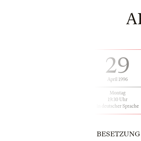
A
29
April 1996
Montag
19:30 Uhr
in deutscher Sprache
BESETZUNG |