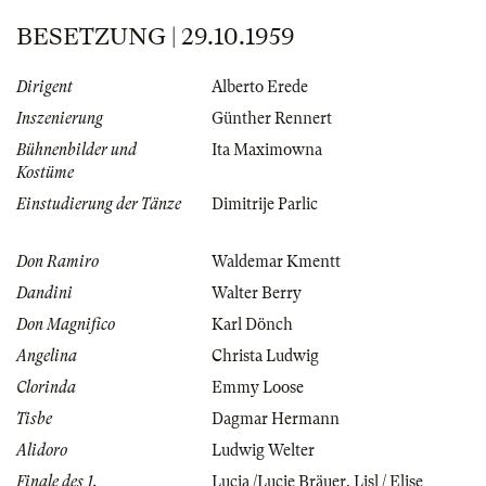
BESETZUNG | 29.10.1959
Dirigent
Alberto Erede
Inszenierung
Günther Rennert
Bühnenbilder und
Ita Maximowna
Kostüme
Einstudierung der Tänze
Dimitrije Parlic
Don Ramiro
Waldemar Kmentt
Dandini
Walter Berry
Don Magnifico
Karl Dönch
Angelina
Christa Ludwig
Clorinda
Emmy Loose
Tisbe
Dagmar Hermann
Alidoro
Ludwig Welter
Finale des 1.
Lucia /Lucie Bräuer
,
Lisl / Elise