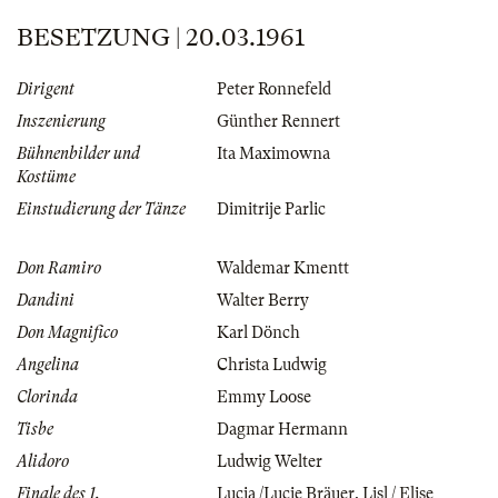
BESETZUNG | 20.03.1961
Dirigent
Peter Ronnefeld
Inszenierung
Günther Rennert
Bühnenbilder und
Ita Maximowna
Kostüme
Einstudierung der Tänze
Dimitrije Parlic
Don Ramiro
Waldemar Kmentt
Dandini
Walter Berry
Don Magnifico
Karl Dönch
Angelina
Christa Ludwig
Clorinda
Emmy Loose
Tisbe
Dagmar Hermann
Alidoro
Ludwig Welter
Finale des 1.
Lucia /Lucie Bräuer
,
Lisl / Elise