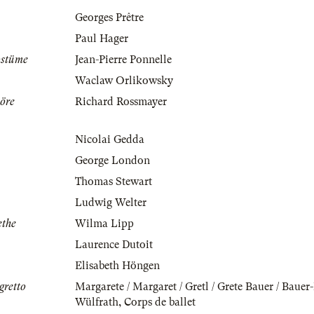
Georges Prêtre
Paul Hager
ostüme
Jean-Pierre Ponnelle
Waclaw Orlikowsky
öre
Richard Rossmayer
Nicolai Gedda
George London
Thomas Stewart
Ludwig Welter
ethe
Wilma Lipp
Laurence Dutoit
Elisabeth Höngen
gretto
Margarete / Margaret / Gretl / Grete Bauer / Baue
Wülfrath
,
Corps de ballet