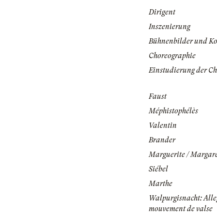
Dirigent
Inszenierung
Bühnenbilder und K
Choreographie
Einstudierung der Ch
Faust
Méphistophélès
Valentin
Brander
Marguerite / Margar
Siébel
Marthe
Walpurgisnacht: Alle
mouvement de valse