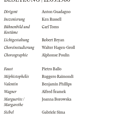
Dirigent
Anton Guadagno
Inszenierung
Ken Russell
Bühnenbild und
Carl Toms
Kostüme
Lichtgestaltung
Robert Bryan
Choreinstudierung
Walter Hagen-Groll
Choreographie
Alphonse Poulin
Faust
Pietro Ballo
Méphistophélès
Ruggero Raimondi
Valentin
Benjamin Phillips
Wagner
Alfred Šramek
Marguerite /
Joanna Borowska
Margarethe
Siébel
Gabriele Sima