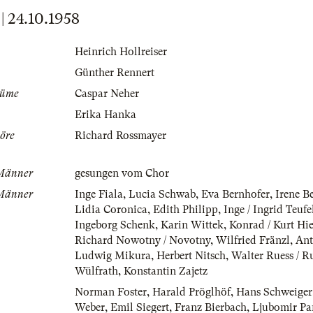
24.10.1958
Heinrich Hollreiser
Günther Rennert
tüme
Caspar Neher
Erika Hanka
öre
Richard Rossmayer
Männer
gesungen vom Chor
Männer
Inge Fiala
,
Lucia Schwab
,
Eva Bernhofer
,
Irene B
Lidia Coronica
,
Edith Philipp
,
Inge / Ingrid Teufe
Ingeborg Schenk
,
Karin Wittek
,
Konrad / Kurt Hie
Richard Nowotny / Novotny
,
Wilfried Fränzl
,
Ant
Ludwig Mikura
,
Herbert Nitsch
,
Walter Ruess / R
Wülfrath
,
Konstantin Zajetz
Norman Foster
,
Harald Pröglhöf
,
Hans Schweiger
Weber
,
Emil Siegert
,
Franz Bierbach
,
Ljubomir Pa