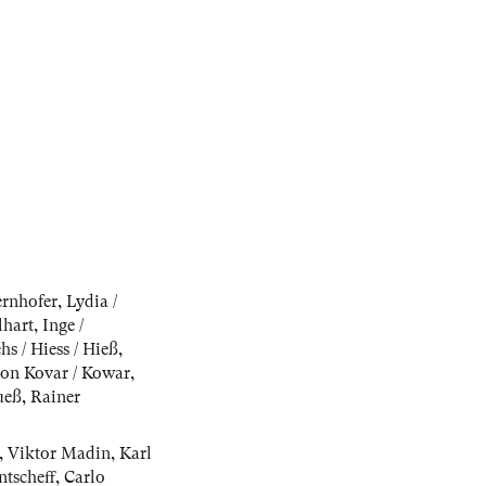
ernhofer
,
Lydia /
lhart
,
Inge /
hs / Hiess / Hieß
,
on Kovar / Kowar
,
ueß
,
Rainer
,
Viktor Madin
,
Karl
ntscheff
,
Carlo