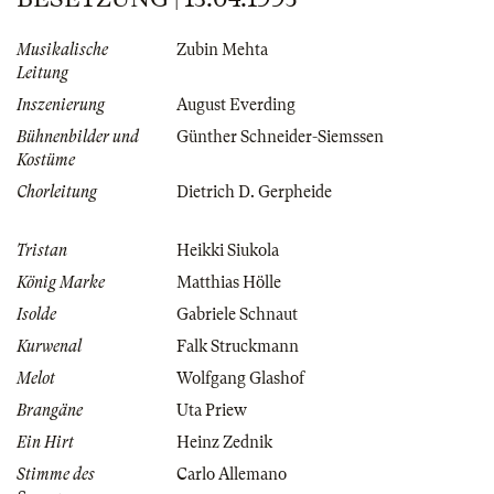
Musikalische
Zubin Mehta
Leitung
Inszenierung
August Everding
Bühnenbilder und
Günther Schneider-Siemssen
Kostüme
Chorleitung
Dietrich D. Gerpheide
Tristan
Heikki Siukola
König Marke
Matthias Hölle
Isolde
Gabriele Schnaut
Kurwenal
Falk Struckmann
Melot
Wolfgang Glashof
Brangäne
Uta Priew
Ein Hirt
Heinz Zednik
Stimme des
Carlo Allemano