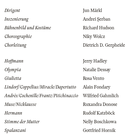
Dirigent
Jun Märkl
Inszenierung
Andrei Şerban
Bühnenbild und Kostüme
Richard Hudson
Choreographie
Niky Wolcz
Chorleitung
Dietrich D. Gerpheide
Hoffmann
Jerry Hadley
Olympia
Natalie Dessay
Giulietta
Rosa Vento
Lindorf/Coppélius/Miracle/Dapertutto
Alain Fondary
Andrès/Cochenille/Frantz/Pitichinaccio
Wilfried Gahmlich
Muse/Nicklausse
Ruxandra Donose
Hermann
Rudolf Katzböck
Stimme der Mutter
Nelly Boschkowa
Spalanzani
Gottfried Hornik