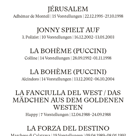
JÉRUSALEM
Adhémar de Monteil | 15 Vorstellungen |
22.12.1995
–
27.10.1998
JONNY SPIELT AUF
3. Polizist | 10 Vorstellungen |
16.12.2002
–
13.05.2003
LA BOHÈME (PUCCINI)
Colline | 14 Vorstellungen |
28.09.1992
–
01.11.1998
LA BOHÈME (PUCCINI)
Alcindoro | 14 Vorstellungen |
13.12.2002
–
06.10.2004
LA FANCIULLA DEL WEST / DAS
MÄDCHEN AUS DEM GOLDENEN
WESTEN
Happy | 7 Vorstellungen |
12.04.1988
–
24.09.1988
LA FORZA DEL DESTINO
Marchese di Calatrava | 19 Vorstellungen |
09.04.1989
–
08.05.1993