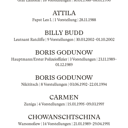
Graf Lamoral | 18 Vorstellungen |
30.01.1988
–
08.01.1996
ATTILA
Papst Leo I. | 1 Vorstellung |
28.11.1988
BILLY BUDD
Leutnant Ratcliffe | 9 Vorstellungen |
30.03.2002
–
01.10.2002
BORIS GODUNOW
Hauptmann/Erster Polizeioffizier | 3 Vorstellungen |
23.11.1989
–
01.12.1989
BORIS GODUNOW
Nikititsch | 8 Vorstellungen |
03.06.1992
–
22.01.1994
CARMEN
Zuniga | 4 Vorstellungen |
15.01.1995
–
09.03.1997
CHOWANSCHTSCHINA
Warsonofiew | 14 Vorstellungen |
21.01.1989
–
29.04.1991