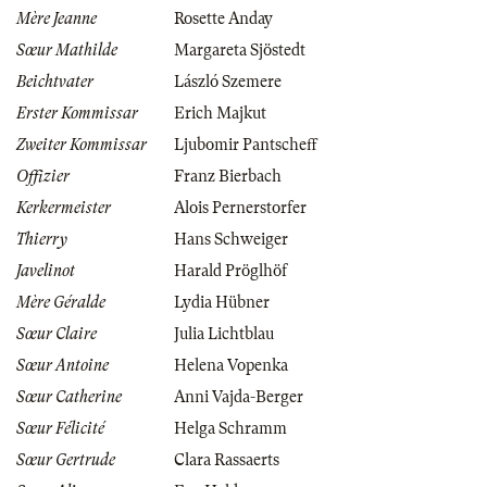
Mère Jeanne
Rosette Anday
Sœur Mathilde
Margareta Sjöstedt
Beichtvater
László Szemere
Erster Kommissar
Erich Majkut
Zweiter Kommissar
Ljubomir Pantscheff
Offizier
Franz Bierbach
Kerkermeister
Alois Pernerstorfer
Thierry
Hans Schweiger
Javelinot
Harald Pröglhöf
Mère Géralde
Lydia Hübner
Sœur Claire
Julia Lichtblau
Sœur Antoine
Helena Vopenka
Sœur Catherine
Anni Vajda-Berger
Sœur Félicité
Helga Schramm
Sœur Gertrude
Clara Rassaerts