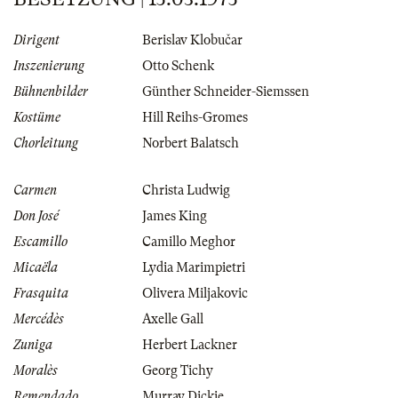
Dirigent
Berislav Klobučar
Inszenierung
Otto Schenk
Bühnenbilder
Günther Schneider-Siemssen
Kostüme
Hill Reihs-Gromes
Chorleitung
Norbert Balatsch
Carmen
Christa Ludwig
Don José
James King
Escamillo
Camillo Meghor
Micaëla
Lydia Marimpietri
Frasquita
Olivera Miljakovic
Mercédès
Axelle Gall
Zuniga
Herbert Lackner
Moralès
Georg Tichy
Remendado
Murray Dickie