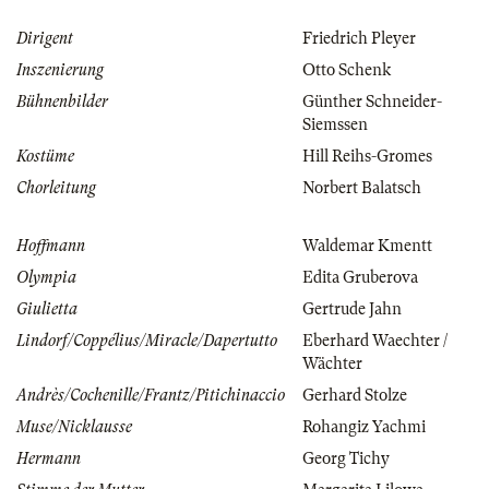
Dirigent
Friedrich Pleyer
Inszenierung
Otto Schenk
Bühnenbilder
Günther Schneider-
Siemssen
Kostüme
Hill Reihs-Gromes
Chorleitung
Norbert Balatsch
Hoffmann
Waldemar Kmentt
Olympia
Edita Gruberova
Giulietta
Gertrude Jahn
Lindorf/Coppélius/Miracle/Dapertutto
Eberhard Waechter /
Wächter
Andrès/Cochenille/Frantz/Pitichinaccio
Gerhard Stolze
Muse/Nicklausse
Rohangiz Yachmi
Hermann
Georg Tichy