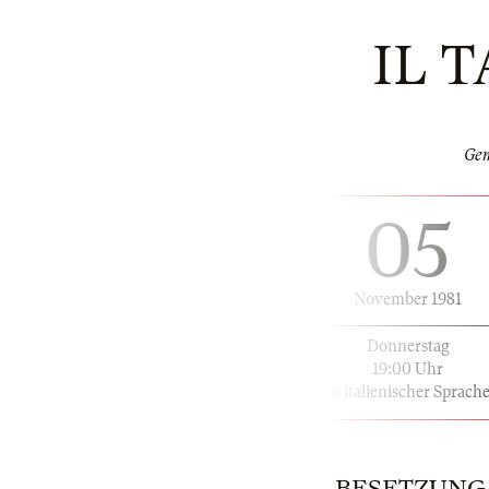
IL 
Gem
05
November 1981
Donnerstag
19:00 Uhr
in italienischer Sprach
BESETZUNG | 