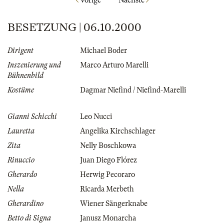
Vorige
Nächste
BESETZUNG | 06.10.2000
Dirigent
Michael Boder
Inszenierung und
Marco Arturo Marelli
Bühnenbild
Kostüme
Dagmar Niefind / Niefind-Marelli
Gianni Schicchi
Leo Nucci
Lauretta
Angelika Kirchschlager
Zita
Nelly Boschkowa
Rinuccio
Juan Diego Flórez
Gherardo
Herwig Pecoraro
Nella
Ricarda Merbeth
Gherardino
Wiener Sängerknabe
Betto di Signa
Janusz Monarcha