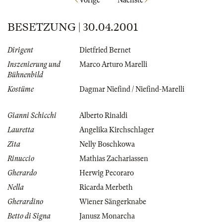
Vorige
Nächste
BESETZUNG | 30.04.2001
Dirigent
Dietfried Bernet
Inszenierung und
Marco Arturo Marelli
Bühnenbild
Kostüme
Dagmar Niefind / Niefind-Marelli
Gianni Schicchi
Alberto Rinaldi
Lauretta
Angelika Kirchschlager
Zita
Nelly Boschkowa
Rinuccio
Mathias Zachariassen
Gherardo
Herwig Pecoraro
Nella
Ricarda Merbeth
Gherardino
Wiener Sängerknabe
Betto di Signa
Janusz Monarcha