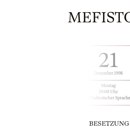
MEFIST
21
Dezember 1998
Montag
19:00 Uhr
in italienischer Sprach
BESETZUNG | 