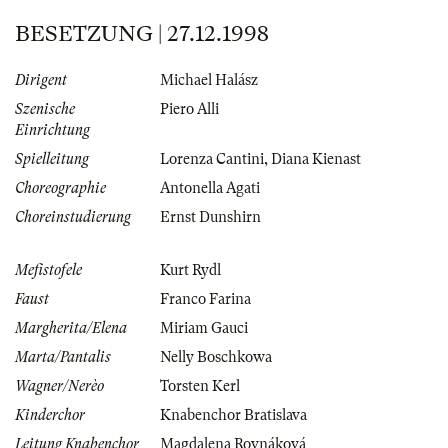
BESETZUNG | 27.12.1998
Dirigent
Michael Halász
Szenische
Piero Alli
Einrichtung
Spielleitung
Lorenza Cantini
,
Diana Kienast
Choreographie
Antonella Agati
Choreinstudierung
Ernst Dunshirn
Mefistofele
Kurt Rydl
Faust
Franco Farina
Margherita/Elena
Miriam Gauci
Marta/Pantalis
Nelly Boschkowa
Wagner/Nerèo
Torsten Kerl
Kinderchor
Knabenchor Bratislava
Leitung Knabenchor
Magdalena Rovnáková