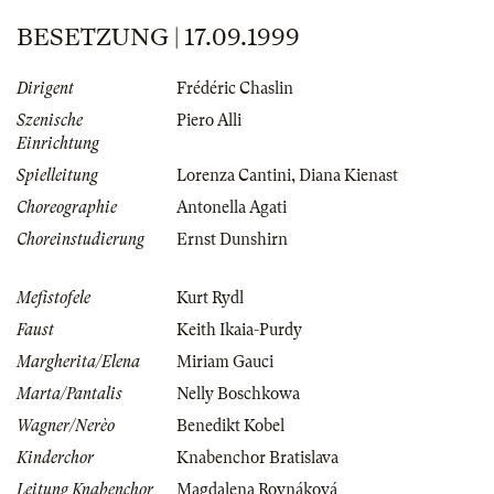
BESETZUNG | 17.09.1999
Dirigent
Frédéric Chaslin
Szenische
Piero Alli
Einrichtung
Spielleitung
Lorenza Cantini
,
Diana Kienast
Choreographie
Antonella Agati
Choreinstudierung
Ernst Dunshirn
Mefistofele
Kurt Rydl
Faust
Keith Ikaia-Purdy
Margherita/Elena
Miriam Gauci
Marta/Pantalis
Nelly Boschkowa
Wagner/Nerèo
Benedikt Kobel
Kinderchor
Knabenchor Bratislava
Leitung Knabenchor
Magdalena Rovnáková