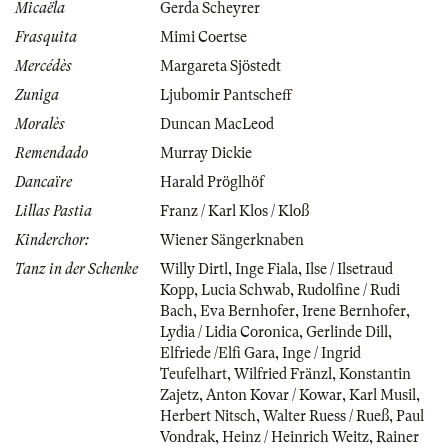
Micaëla
Gerda Scheyrer
Frasquita
Mimi Coertse
Mercédès
Margareta Sjöstedt
Zuniga
Ljubomir Pantscheff
Moralès
Duncan MacLeod
Remendado
Murray Dickie
Dancaïre
Harald Pröglhöf
Lillas Pastia
Franz / Karl Klos / Kloß
Kinderchor:
Wiener Sängerknaben
Tanz in der Schenke
Willy Dirtl
,
Inge Fiala
,
Ilse / Ilsetraud
Kopp
,
Lucia Schwab
,
Rudolfine / Rudi
Bach
,
Eva Bernhofer
,
Irene Bernhofer
,
Lydia / Lidia Coronica
,
Gerlinde Dill
,
Elfriede /Elfi Gara
,
Inge / Ingrid
Teufelhart
,
Wilfried Fränzl
,
Konstantin
Zajetz
,
Anton Kovar / Kowar
,
Karl Musil
,
Herbert Nitsch
,
Walter Ruess / Rueß
,
Paul
Vondrak
,
Heinz / Heinrich Weitz
,
Rainer