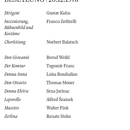
Dirigent
Gustav Kuhn
Inszenierung,
Franco Zeffirelli
Bühnenbild und
Kostüme
Chorleitung
Norbert Balatsch
Don Giovanni
Bernd Weikl
Der Komtur
Tugomir Franc
Donna Anna
Luisa Bosabalian
Don Ottavio
Thomas Moser
Donna Elvira
Sena Jurinac
Leporello
Alfred Šramek
Masetto
Walter Fink
Zerlina
Renate Holm