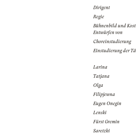
Dirigent
Regie
Bühnenbild und Kos
Entwürfen von
Choreinstudierung
Einstudierung der T
Larina
Tatjana
Olga
Filipjewna
Eugen Onegin
Lenski
Fürst Gremin
Saretzki