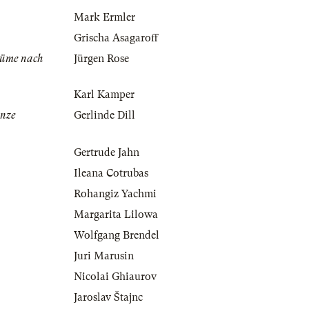
Mark Ermler
Grischa Asagaroff
tüme nach
Jürgen Rose
Karl Kamper
änze
Gerlinde Dill
Gertrude Jahn
Ileana Cotrubas
Rohangiz Yachmi
Margarita Lilowa
Wolfgang Brendel
Juri Marusin
Nicolai Ghiaurov
Jaroslav Štajnc