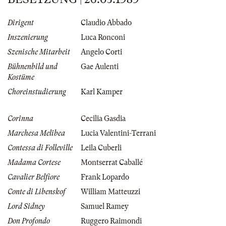
Dirigent
Claudio Abbado
Inszenierung
Luca Ronconi
Szenische Mitarbeit
Angelo Corti
Bühnenbild und
Gae Aulenti
Kostüme
Choreinstudierung
Karl Kamper
Corinna
Cecilia Gasdia
Marchesa Melibea
Lucia Valentini-Terrani
Contessa di Folleville
Leila Cuberli
Madama Cortese
Montserrat Caballé
Cavalier Belfiore
Frank Lopardo
Conte di Libenskof
William Matteuzzi
Lord Sidney
Samuel Ramey
Don Profondo
Ruggero Raimondi