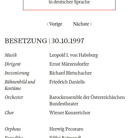
in deutscher Sprache
Vorige
Nächste
BESETZUNG | 30.10.1997
Musik
Leopold I. von Habsburg
Dirigent
Ernst Märzendorfer
Inszenierung
Richard Bletschacher
Bühnenbild und
Friedrich Danielis
Kostüme
Orchester
Barockensemble der Österreichischen
Bundestheater
Chor
Wiener Konzertchor
Orpheus
Herwig Pecoraro
Eurydike
Ildikó Raimondi