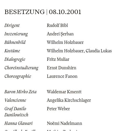
BESETZUNG | 08.10.2001
Dirigent
Rudolf Bibl
Inszenierung
Andrei Şerban
Bühnenbild
Wilhelm Holzbauer
Kostüme
Wilhelm Holzbauer
,
Claudia Lukas
Dialogregie
Fritz Muliar
Choreinstudierung
Ernst Dunshirn
Choreographie
Laurence Fanon
Baron Mirko Zeta
Waldemar Kmentt
Valencienne
Angelika Kirchschlager
Graf Danilo
Peter Weber
Danilowitsch
Hanna Glawari
Noëmi Nadelmann