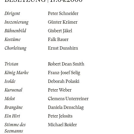
Dirigent
Peter Schneider
Inszenierung
Günter Krämer
Bühnenbild
Gisbert Jäkel
Kostüme
Falk Bauer
Chorleitung
Ernst Dunshirn
Tristan
Robert Dean Smith
König Marke
Franz-Josef Selig
Isolde
Deborah Polaski
Kurwenal
Peter Weber
Melot
Clemens Unterreiner
Brangäne
Daniela Denschlag
Ein Hirt
Peter Jelosits
Stimme des
Michael Roider
Seemanns