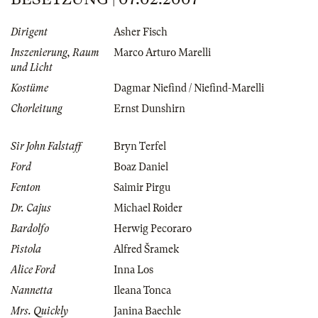
Dirigent
Asher Fisch
Inszenierung, Raum
Marco Arturo Marelli
und Licht
Kostüme
Dagmar Niefind / Niefind-Marelli
Chorleitung
Ernst Dunshirn
Sir John Falstaff
Bryn Terfel
Ford
Boaz Daniel
Fenton
Saimir Pirgu
Dr. Cajus
Michael Roider
Bardolfo
Herwig Pecoraro
Pistola
Alfred Šramek
Alice Ford
Inna Los
Nannetta
Ileana Tonca
Mrs. Quickly
Janina Baechle