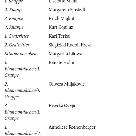
1. Knappe
Liselotte Maikl
2. Knappe
Margareta Sjöstedt
3. Knappe
Erich Majkut
4. Knappe
Kurt Equiluz
1. Gralsritter
Karl Terkal
2. Gralsritter
Siegfried Rudolf Frese
Stimme von oben
Margarita Lilowa
1.
Renate Holm
Blumenmädchen/1.
Gruppe
2.
Olivera Miljakovic
Blumenmädchen/1.
Gruppe
3.
Biserka Cvejic
Blumenmädchen/1.
Gruppe
1.
Anneliese Rothenberger
Blumenmädchen/2.