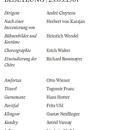
Dirigent
André Cluytens
Nach einer
Herbert von Karajan
Inszenierung von
Bühnenbilder und
Heinrich Wendel
Kostüme
Choreographie
Erich Walter
Einstudierung der
Richard Rossmayer
Chöre
Amfortas
Otto Wiener
Titurel
Tugomir Franc
Gurnemanz
Hans Hotter
Parsifal
Fritz Uhl
Klingsor
Gustav Neidlinger
Kundry
Astrid Varnay