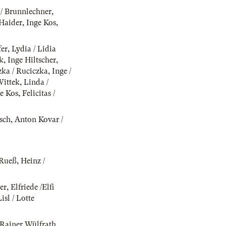
/ Brunnlechner
,
Haider
,
Inge Kos
,
fer
,
Lydia / Lidia
uk
,
Inge Hiltscher
,
zka / Ruciczka
,
Inge /
Wittek
,
Linda /
e Kos
,
Felicitas /
sch
,
Anton Kovar /
 Rueß
,
Heinz /
er
,
Elfriede /Elfi
Lisl / Lotte
Rainer Wülfrath