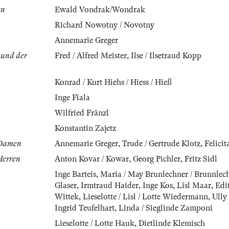
en
Ewald Vondrak/Wondrak
Richard Nowotny / Novotny
Annemarie Greger
 und der
Fred / Alfred Meister
,
Ilse / Ilsetraud Kopp
Konrad / Kurt Hiehs / Hiess / Hieß
Inge Fiala
Wilfried Fränzl
Konstantin Zajetz
e Damen
Annemarie Greger
,
Trude / Gertrude Klotz
,
Felicit
 Herren
Anton Kovar / Kowar
,
Georg Pichler
,
Fritz Sidl
Inge Barteis
,
Maria / May Brunlechner / Brunnlec
Glaser
,
Irmtraud Haider
,
Inge Kos
,
Lisl Maar
,
Edi
Wittek
,
Lieselotte / Lisl / Lotte Wiedermann
,
Ully
Ingrid Teufelhart
,
Linda / Sieglinde Zamponi
Lieselotte / Lotte Hauk
,
Dietlinde Klemisch