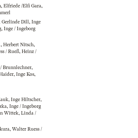
m
,
Elfriede /Elfi Gara
,
mmerl
,
Gerlinde Dill
,
Inge
g
,
Inge / Ingeborg
l
,
Herbert Nitsch
,
ss / Rueß
,
Heinz /
/ Brunnlechner
,
Haider
,
Inge Kos
,
Hauk
,
Inge Hiltscher
,
czka
,
Inge / Ingeborg
n Wittek
,
Linda /
kura
,
Walter Ruess /