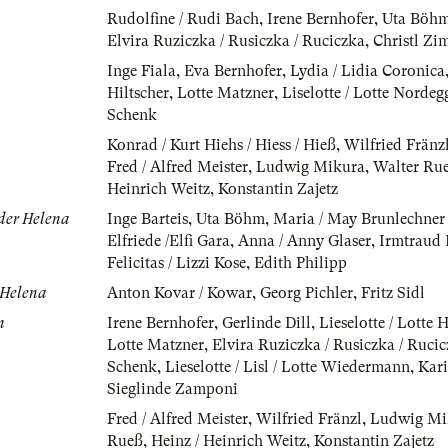
Rudolfine / Rudi Bach
,
Irene Bernhofer
,
Uta Böh
Elvira Ruziczka / Rusiczka / Ruciczka
,
Christl Zi
Inge Fiala
,
Eva Bernhofer
,
Lydia / Lidia Coronica
Hiltscher
,
Lotte Matzner
,
Liselotte / Lotte Nordeg
Schenk
Konrad / Kurt Hiehs / Hiess / Hieß
,
Wilfried Fränz
Fred / Alfred Meister
,
Ludwig Mikura
,
Walter Rue
Heinrich Weitz
,
Konstantin Zajetz
 der Helena
Inge Barteis
,
Uta Böhm
,
Maria / May Brunlechner 
Elfriede /Elfi Gara
,
Anna / Anny Glaser
,
Irmtraud 
Felicitas / Lizzi Kose
,
Edith Philipp
 Helena
Anton Kovar / Kowar
,
Georg Pichler
,
Fritz Sidl
n
Irene Bernhofer
,
Gerlinde Dill
,
Lieselotte / Lotte 
Lotte Matzner
,
Elvira Ruziczka / Rusiczka / Ruci
Schenk
,
Lieselotte / Lisl / Lotte Wiedermann
,
Kari
Sieglinde Zamponi
Fred / Alfred Meister
,
Wilfried Fränzl
,
Ludwig Mi
Rueß
,
Heinz / Heinrich Weitz
,
Konstantin Zajetz