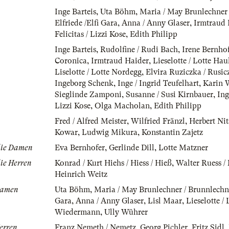
Inge Barteis
,
Uta Böhm
,
Maria / May Brunlechner 
Elfriede /Elfi Gara
,
Anna / Anny Glaser
,
Irmtraud 
Felicitas / Lizzi Kose
,
Edith Philipp
Inge Barteis
,
Rudolfine / Rudi Bach
,
Irene Bernho
Coronica
,
Irmtraud Haider
,
Lieselotte / Lotte Ha
Liselotte / Lotte Nordegg
,
Elvira Ruziczka / Rusic
Ingeborg Schenk
,
Inge / Ingrid Teufelhart
,
Karin 
Sieglinde Zamponi
,
Susanne / Susi Kirnbauer
,
Ing
Lizzi Kose
,
Olga Macholan
,
Edith Philipp
Fred / Alfred Meister
,
Wilfried Fränzl
,
Herbert Nit
Kowar
,
Ludwig Mikura
,
Konstantin Zajetz
 die Damen
Eva Bernhofer
,
Gerlinde Dill
,
Lotte Matzner
die Herren
Konrad / Kurt Hiehs / Hiess / Hieß
,
Walter Ruess /
Heinrich Weitz
 Damen
Uta Böhm
,
Maria / May Brunlechner / Brunnlechn
Gara
,
Anna / Anny Glaser
,
Lisl Maar
,
Lieselotte / 
Wiedermann
,
Ully Wührer
Herren
Franz Nemeth / Nemetz
,
Georg Pichler
,
Fritz Sidl
,