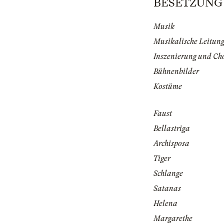
BESETZUNG | 
Musik
Musikalische Leitun
Inszenierung und Ch
Bühnenbilder
Kostüme
Faust
Bellastriga
Archisposa
Tiger
Schlange
Satanas
Helena
Margarethe