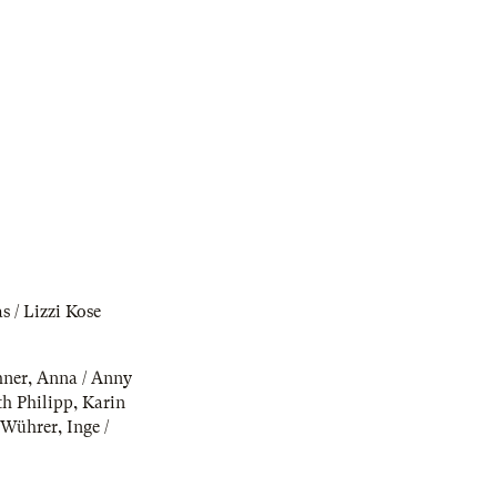
as / Lizzi Kose
hner
,
Anna / Anny
th Philipp
,
Karin
 Wührer
,
Inge /