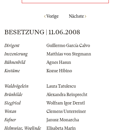
Vorige
Nächste
BESETZUNG | 11.06.2008
Dirigent
Guillermo García Calvo
Inszenierung
Matthias von Stegmann
Bühnenbild
Agnes Hasun
Kostüme
Kozue Hibino
Waldvögelein
Laura Tatulescu
Brünhilde
Alexandra Reinprecht
Siegfried
Wolfram Igor Derntl
Wotan
Clemens Unterreiner
Fafner
Janusz Monarcha
Helmwige, Woglinde
Elisabeta Marin