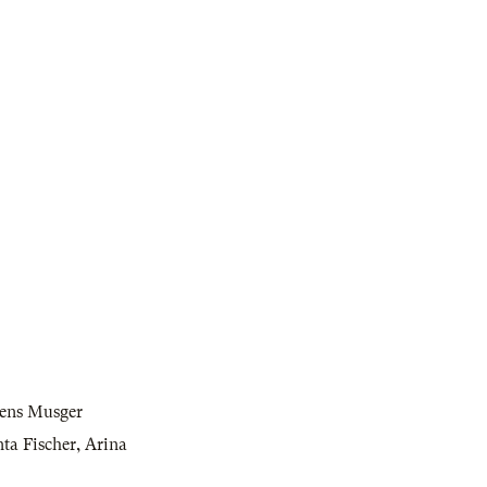
Jens Musger
ta Fischer
,
Arina