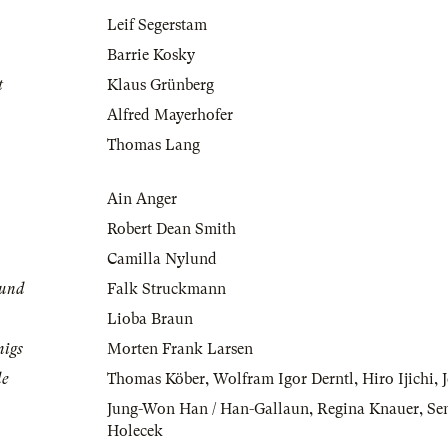
Leif Segerstam
Barrie Kosky
t
Klaus Grünberg
Alfred Mayerhofer
Thomas Lang
Ain Anger
Robert Dean Smith
Camilla Nylund
mund
Falk Struckmann
Lioba Braun
nigs
Morten Frank Larsen
le
Thomas Köber
,
Wolfram Igor Derntl
,
Hiro Ijichi
,
Jung-Won Han / Han-Gallaun
,
Regina Knauer
,
Sen
Holecek