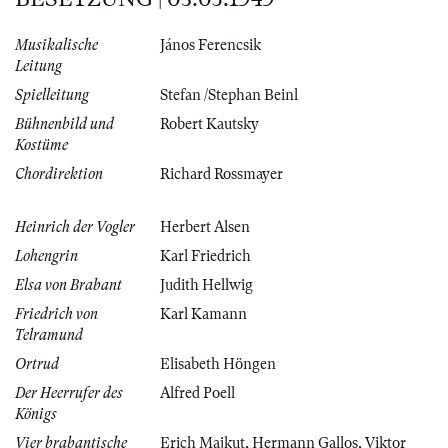
Musikalische
János Ferencsik
Leitung
Spielleitung
Stefan /Stephan Beinl
Bühnenbild und
Robert Kautsky
Kostüme
Chordirektion
Richard Rossmayer
Heinrich der Vogler
Herbert Alsen
Lohengrin
Karl Friedrich
Elsa von Brabant
Judith Hellwig
Friedrich von
Karl Kamann
Telramund
Ortrud
Elisabeth Höngen
Der Heerrufer des
Alfred Poell
Königs
Vier brabantische
Erich Majkut
,
Hermann Gallos
,
Viktor