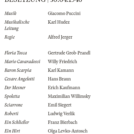
Musik
Giacomo Puccini
Musikalische
Karl Hudez
Leitung
Regie
Alfred Jerger
Floria Tosca
Gertrude Grob-Prandl
Mario Cavaradossi
Willy Friedrich
Baron Scarpia
Karl Kamann
Cesare Angelotti
Hans Braun
Der Mesner
Erich Kaufmann
Spoletta
Maximilian Willimsky
Sciarrone
Emil Siegert
Roberti
Ludwig Verlik
Ein Schließer
Franz Bierbach
Ein Hirt
Olga Levko-Antosch