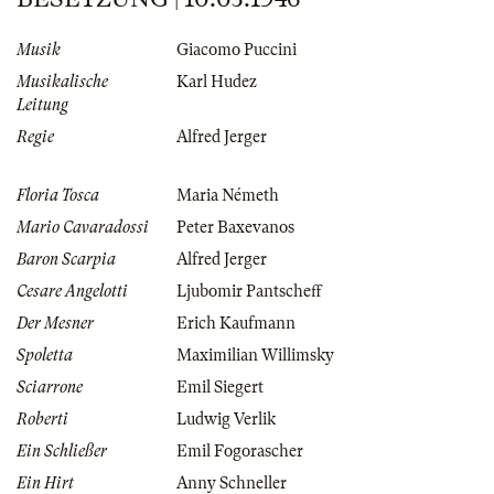
Musik
Giacomo Puccini
Musikalische
Karl Hudez
Leitung
Regie
Alfred Jerger
Floria Tosca
Maria Németh
Mario Cavaradossi
Peter Baxevanos
Baron Scarpia
Alfred Jerger
Cesare Angelotti
Ljubomir Pantscheff
Der Mesner
Erich Kaufmann
Spoletta
Maximilian Willimsky
Sciarrone
Emil Siegert
Roberti
Ludwig Verlik
Ein Schließer
Emil Fogorascher
Ein Hirt
Anny Schneller