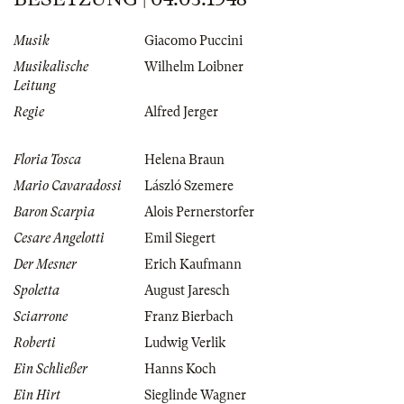
Musik
Giacomo Puccini
Musikalische
Wilhelm Loibner
Leitung
Regie
Alfred Jerger
Floria Tosca
Helena Braun
Mario Cavaradossi
László Szemere
Baron Scarpia
Alois Pernerstorfer
Cesare Angelotti
Emil Siegert
Der Mesner
Erich Kaufmann
Spoletta
August Jaresch
Sciarrone
Franz Bierbach
Roberti
Ludwig Verlik
Ein Schließer
Hanns Koch
Ein Hirt
Sieglinde Wagner