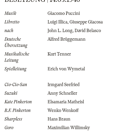
Musik
Giacomo Puccini
Libretto
Luigi Illica
,
Giuseppe Giacosa
nach
John L. Long
,
David Belasco
Deutsche
Alfred Brüggemann
Übersetzung
Musikalische
Kurt Tenner
Leitung
Spielleitung
Erich von Wymetal
Cio-Cio-San
Irmgard Seefried
Suzuki
Anny Schneller
Kate Pinkerton
Elsamaria Matheisl
B.F. Pinkerton
Wenko Wenkoff
Sharpless
Hans Braun
Goro
Maximilian Willimsky