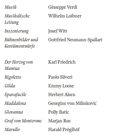
Musik
Giuseppe Verdi
Musikalische
Wilhelm Loibner
Leitung
Inszenierung
Josef Witt
Bühnenbilder und
Gottfried Neumann-Spallart
Kostümentwürfe
Der Herzog von
Karl Friedrich
Mantua
Rigoletto
Paolo Silveri
Gilda
Emmy Loose
Sparafucile
Herbert Alsen
Maddalena
Georgine von Milinković
Giovanna
Polly Batic
Graf von Monterone
Marjan Rus
Marullo
Harald Pröglhöf