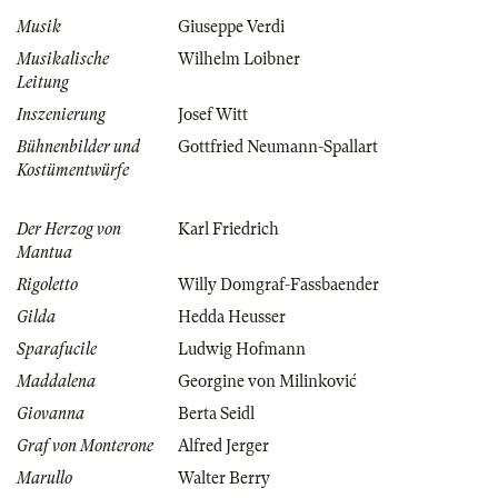
Musik
Giuseppe Verdi
Musikalische
Wilhelm Loibner
Leitung
Inszenierung
Josef Witt
Bühnenbilder und
Gottfried Neumann-Spallart
Kostümentwürfe
Der Herzog von
Karl Friedrich
Mantua
Rigoletto
Willy Domgraf-Fassbaender
Gilda
Hedda Heusser
Sparafucile
Ludwig Hofmann
Maddalena
Georgine von Milinković
Giovanna
Berta Seidl
Graf von Monterone
Alfred Jerger
Marullo
Walter Berry