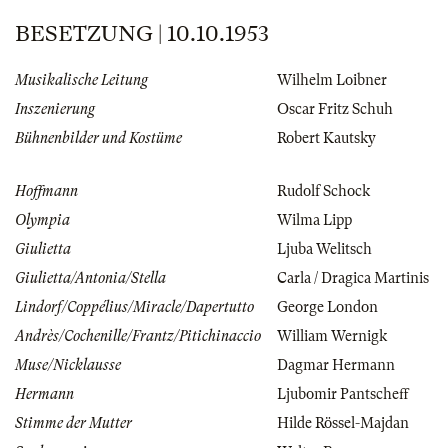
BESETZUNG | 10.10.1953
Musikalische Leitung
Wilhelm Loibner
Inszenierung
Oscar Fritz Schuh
Bühnenbilder und Kostüme
Robert Kautsky
Hoffmann
Rudolf Schock
Olympia
Wilma Lipp
Giulietta
Ljuba Welitsch
Giulietta/Antonia/Stella
Carla / Dragica Martinis
Lindorf/Coppélius/Miracle/Dapertutto
George London
Andrès/Cochenille/Frantz/Pitichinaccio
William Wernigk
Muse/Nicklausse
Dagmar Hermann
Hermann
Ljubomir Pantscheff
Stimme der Mutter
Hilde Rössel-Majdan