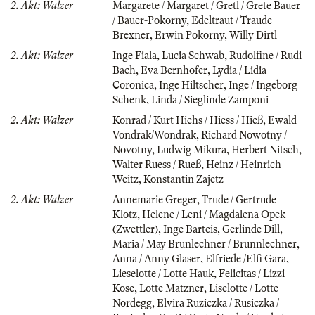
2. Akt: Walzer
Margarete / Margaret / Gretl / Grete Bauer
/ Bauer-Pokorny
,
Edeltraut / Traude
Brexner
,
Erwin Pokorny
,
Willy Dirtl
2. Akt: Walzer
Inge Fiala
,
Lucia Schwab
,
Rudolfine / Rudi
Bach
,
Eva Bernhofer
,
Lydia / Lidia
Coronica
,
Inge Hiltscher
,
Inge / Ingeborg
Schenk
,
Linda / Sieglinde Zamponi
2. Akt: Walzer
Konrad / Kurt Hiehs / Hiess / Hieß
,
Ewald
Vondrak/Wondrak
,
Richard Nowotny /
Novotny
,
Ludwig Mikura
,
Herbert Nitsch
,
Walter Ruess / Rueß
,
Heinz / Heinrich
Weitz
,
Konstantin Zajetz
2. Akt: Walzer
Annemarie Greger
,
Trude / Gertrude
Klotz
,
Helene / Leni / Magdalena Opek
(Zwettler)
,
Inge Barteis
,
Gerlinde Dill
,
Maria / May Brunlechner / Brunnlechner
,
Anna / Anny Glaser
,
Elfriede /Elfi Gara
,
Lieselotte / Lotte Hauk
,
Felicitas / Lizzi
Kose
,
Lotte Matzner
,
Liselotte / Lotte
Nordegg
,
Elvira Ruziczka / Rusiczka /