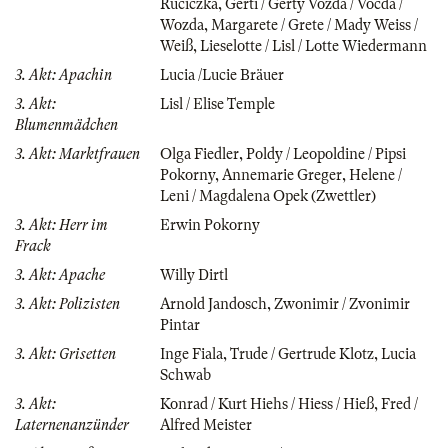
Ruciczka
,
Gerti / Gerty Vozda / Vocda /
Wozda
,
Margarete / Grete / Mady Weiss /
Weiß
,
Lieselotte / Lisl / Lotte Wiedermann
3. Akt: Apachin
Lucia /Lucie Bräuer
3. Akt:
Lisl / Elise Temple
Blumenmädchen
3. Akt: Marktfrauen
Olga Fiedler
,
Poldy / Leopoldine / Pipsi
Pokorny
,
Annemarie Greger
,
Helene /
Leni / Magdalena Opek (Zwettler)
3. Akt: Herr im
Erwin Pokorny
Frack
3. Akt: Apache
Willy Dirtl
3. Akt: Polizisten
Arnold Jandosch
,
Zwonimir / Zvonimir
Pintar
3. Akt: Grisetten
Inge Fiala
,
Trude / Gertrude Klotz
,
Lucia
Schwab
3. Akt:
Konrad / Kurt Hiehs / Hiess / Hieß
,
Fred /
Laternenanzünder
Alfred Meister