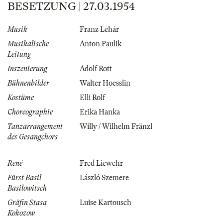
BESETZUNG | 27.03.1954
Musik
Franz Lehár
Musikalische
Anton Paulik
Leitung
Inszenierung
Adolf Rott
Bühnenbilder
Walter Hoesslin
Kostüme
Elli Rolf
Choreographie
Erika Hanka
Tanzarrangement
Willy / Wilhelm Fränzl
des Gesangchors
René
Fred Liewehr
Fürst Basil
László Szemere
Basilowitsch
Gräfin Stasa
Luise Kartousch
Kokozow