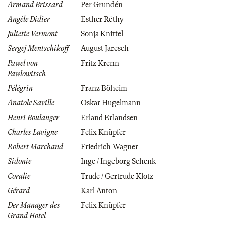
Armand Brissard
Per Grundén
Angèle Didier
Esther Réthy
Juliette Vermont
Sonja Knittel
Sergej Mentschikoff
August Jaresch
Pawel von
Fritz Krenn
Pawlowitsch
Pélégrin
Franz Böheim
Anatole Saville
Oskar Hugelmann
Henri Boulanger
Erland Erlandsen
Charles Lavigne
Felix Knüpfer
Robert Marchand
Friedrich Wagner
Sidonie
Inge / Ingeborg Schenk
Coralie
Trude / Gertrude Klotz
Gérard
Karl Anton
Der Manager des
Felix Knüpfer
Grand Hotel