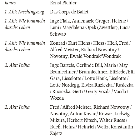
James
Ernst Pichler
1. Akt: Faschingszug
Das Corps de Ballet
1. Akt: Wir bummeln
Inge Fiala
,
Annemarie Greger
,
Helene /
durchs Leben
Leni / Magdalena Opek (Zwettler)
,
Lucia
Schwab
1. Akt: Wir bummeln
Konrad / Kurt Hiehs / Hiess / Hieß
,
Fred /
durchs Leben
Alfred Meister
,
Richard Nowotny /
Novotny
,
Ewald Vondrak/Wondrak
2. Akt: Polka
Inge Barteis
,
Gerlinde Dill
,
Maria / May
Brunlechner / Brunnlechner
,
Elfriede /Elfi
Gara
,
Lieselotte / Lotte Hauk
,
Liselotte /
Lotte Nordegg
,
Elvira Ruziczka / Rusiczka
/ Ruciczka
,
Gerti / Gerty Vozda / Vocda /
Wozda
2. Akt: Polka
Fred / Alfred Meister
,
Richard Nowotny /
Novotny
,
Anton Kovar / Kowar
,
Ludwig
Mikura
,
Herbert Nitsch
,
Walter Ruess /
Rueß
,
Heinz / Heinrich Weitz
,
Konstantin
Zajetz