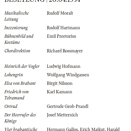
Musikalische
Rudolf Moralt
Leitung
Inszenierung
Rudolf Hartmann
Bühnenbild und
Emil Preetorius
Kostüme
Chordirektion
Richard Rossmayer
Heinrich der Vogler
Ludwig Hofmann
Lohengrin
Wolfgang Windgassen
Elsa von Brabant
Birgit Nilsson
Friedrich von
Karl Kamann
Telramund
Ortrud
Gertrude Grob-Prandl
Der Heerrufer des
Josef Metternich
Königs
Vier brabantische
Hermann Gallos
,
Erich Majkut
,
Harald