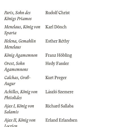
Paris, Sohn des
Rudolf Christ
Königs Priamos
Menelaus, König von
Karl Dönch
Sparta
Helena, Gemahlin
Esther Réthy
Menelaus
König Agamemnon
Franz Höbling
Orest, Sohn
Hedy Fassler
Agamemnons
Calchas, Groß-
Kurt Preger
Augur
Achilles, König von
László Szemere
Phtiolides
Ajax I, König von
Richard Sallaba
Salamis
Ajax II, König von
Erland Erlandsen
Locrien