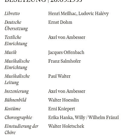
Libretto
Henri Meilhac
,
Ludovic Halévy
Deutsche
Ernst Dohm
Übersetzung
Textliche
Axel von Ambesser
Einrichtung
Musik
Jacques Offenbach
Musikalische
Franz Salmhofer
Einrichtung
Musikalische
Paul Walter
Leitung
Inszenierung
Axel von Ambesser
Bühnenbild
Walter Hoesslin
Kostüme
Erni Kniepert
Choreographie
Erika Hanka
,
Willy / Wilhelm Fränzl
Einstudierung der
Walter Holetschek
Chöre