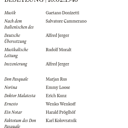
Musik
Gaetano Donizetti
Nach dem
Salvatore Cammerano
Italienischen des
Deutsche
Alfred Jerger
Übersetzung
Musikalische
Rudolf Moralt
Leitung
Inszenierung
Alfred Jerger
Don Pasquale
Marjan Rus
Norina
Emmy Loose
Doktor Malatesta
Erich Kunz
Ernesto
Wenko Wenkoff
Ein Notar
Harald Pröglhöf
Faktotum des Don
Karl Kolovratnik
Pasquale