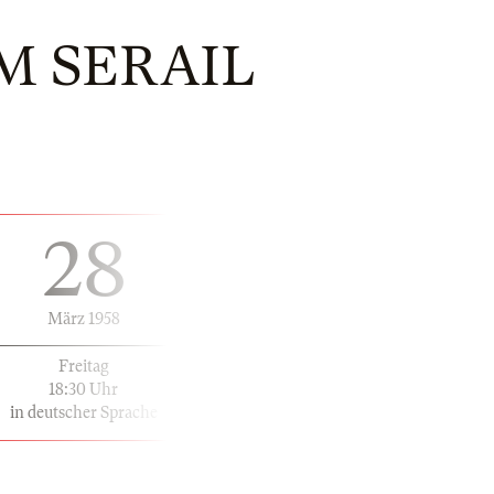
M SERAIL
28
März 1958
Freitag
18:30 Uhr
in deutscher Sprache