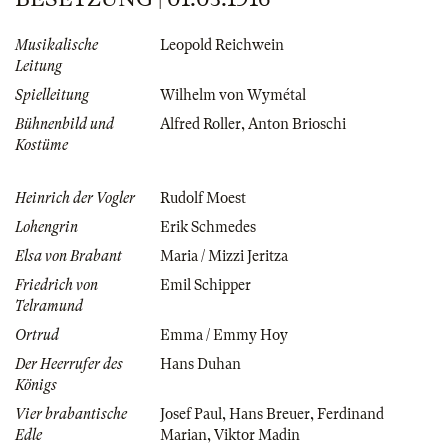
Musikalische
Leopold Reichwein
Leitung
Spielleitung
Wilhelm von Wymétal
Bühnenbild und
Alfred Roller
,
Anton Brioschi
Kostüme
Heinrich der Vogler
Rudolf Moest
Lohengrin
Erik Schmedes
Elsa von Brabant
Maria / Mizzi Jeritza
Friedrich von
Emil Schipper
Telramund
Ortrud
Emma / Emmy Hoy
Der Heerrufer des
Hans Duhan
Königs
Vier brabantische
Josef Paul
,
Hans Breuer
,
Ferdinand
Edle
Marian
,
Viktor Madin