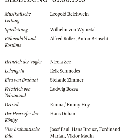
Musikalische
Leopold Reichwein
Leitung
Spielleitung
Wilhelm von Wymétal
Bühnenbild und
Alfred Roller
,
Anton Brioschi
Kostüme
Heinrich der Vogler
Nicola Zec
Lohengrin
Erik Schmedes
Elsa von Brabant
Stefanie Zimmer
Friedrich von
Ludwig Rozsa
Telramund
Ortrud
Emma / Emmy Hoy
Der Heerrufer des
Hans Duhan
Königs
Vier brabantische
Josef Paul
,
Hans Breuer
,
Ferdinand
Edle
Marian
,
Viktor Madin