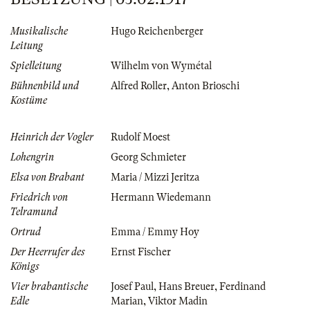
Musikalische
Hugo Reichenberger
Leitung
Spielleitung
Wilhelm von Wymétal
Bühnenbild und
Alfred Roller
,
Anton Brioschi
Kostüme
Heinrich der Vogler
Rudolf Moest
Lohengrin
Georg Schmieter
Elsa von Brabant
Maria / Mizzi Jeritza
Friedrich von
Hermann Wiedemann
Telramund
Ortrud
Emma / Emmy Hoy
Der Heerrufer des
Ernst Fischer
Königs
Vier brabantische
Josef Paul
,
Hans Breuer
,
Ferdinand
Edle
Marian
,
Viktor Madin